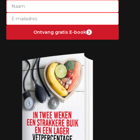
Naam
Laat dit veld leeg
E-mailadres
Ontvang gratis E-book