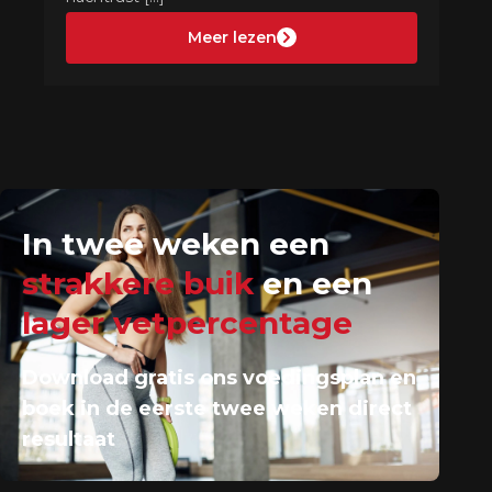
Meer lezen
In twee weken een
strakkere buik
en een
lager vetpercentage
Download gratis ons voedingsplan en
boek in de eerste twee weken direct
resultaat