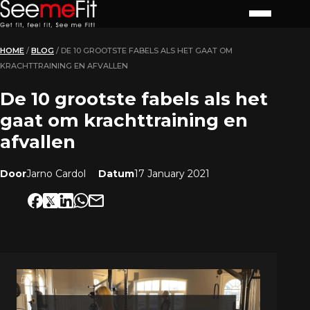
HOME
/
BLOG
/
DE 10 GROOTSTE FABELS ALS HET GAAT OM
KRACHTTRAINING EN AFVALLEN
De 10 grootste fabels als het
gaat om krachttraining en
afvallen
Door
Jarno Cardol
Datum
17 January 2021